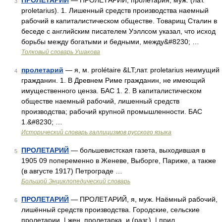
ПРОЛЕТАРИЙ
— ПРОЛЕТАРИЙ, пролетария, муж. (лат.
3
proletarius). 1. Лишенный средств производства наемный
рабочий в капиталистическом обществе. Товарищ Сталин в
беседе с английским писателем Уэллсом указал, что исход
борьбы между богатыми и бедными, между&#8230; …
Толковый словарь Ушакова
пролетарий
— я, м. prolétaire &LT;лат. proletarius неимущий
4
гражданин. 1. В Древнем Риме гражданин, не имеющий
имущественного ценза. БАС 1. 2. В капиталистическом
обществе наемный рабочий, лишенный средств
производства; рабочий крупной промышленности. БАС
1.&#8230; …
Исторический словарь галлицизмов русского языка
ПРОЛЕТАРИЙ
— большевистская газета, выходившая в
5
1905 09 попеременно в Женеве, Выборге, Париже, а также
(в августе 1917) Петрограде …
Большой Энциклопедический словарь
ПРОЛЕТАРИЙ
— ПРОЛЕТАРИЙ, я, муж. Наёмный рабочий,
6
лишённый средств производства. Городские, сельские
пролетарии. | жен. пролетарка, и (разг.). | прил.