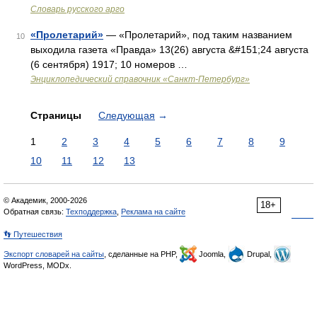
Словарь русского арго
«Пролетарий»
— «Пролетарий», под таким названием
10
выходила газета «Правда» 13(26) августа &#151;24 августа
(6 сентября) 1917; 10 номеров …
Энциклопедический справочник «Санкт-Петербург»
Страницы
Следующая
→
1
2
3
4
5
6
7
8
9
10
11
12
13
© Академик, 2000-2026
18+
Обратная связь:
Техподдержка
,
Реклама на сайте
👣 Путешествия
Экспорт словарей на сайты
, сделанные на PHP,
Joomla,
Drupal,
WordPress, MODx.