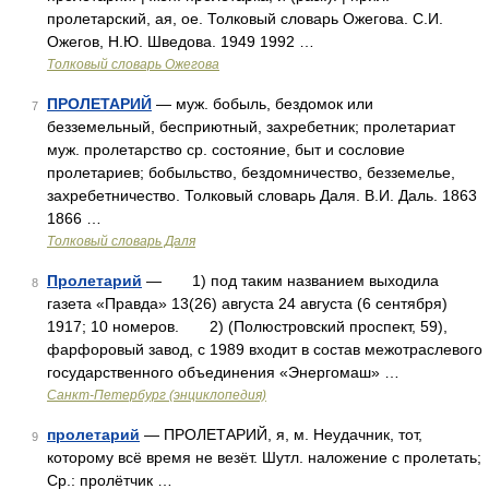
пролетарский, ая, ое. Толковый словарь Ожегова. С.И.
Ожегов, Н.Ю. Шведова. 1949 1992 …
Толковый словарь Ожегова
ПРОЛЕТАРИЙ
— муж. бобыль, бездомок или
7
безземельный, бесприютный, захребетник; пролетариат
муж. пролетарство ср. состояние, быт и сословие
пролетариев; бобыльство, бездомничество, безземелье,
захребетничество. Толковый словарь Даля. В.И. Даль. 1863
1866 …
Толковый словарь Даля
Пролетарий
— 1) под таким названием выходила
8
газета «Правда» 13(26) августа 24 августа (6 сентября)
1917; 10 номеров. 2) (Полюстровский проспект, 59),
фарфоровый завод, с 1989 входит в состав межотраслевого
государственного объединения «Энергомаш» …
Санкт-Петербург (энциклопедия)
пролетарий
— ПРОЛЕТАРИЙ, я, м. Неудачник, тот,
9
которому всё время не везёт. Шутл. наложение с пролетать;
Ср.: пролётчик …